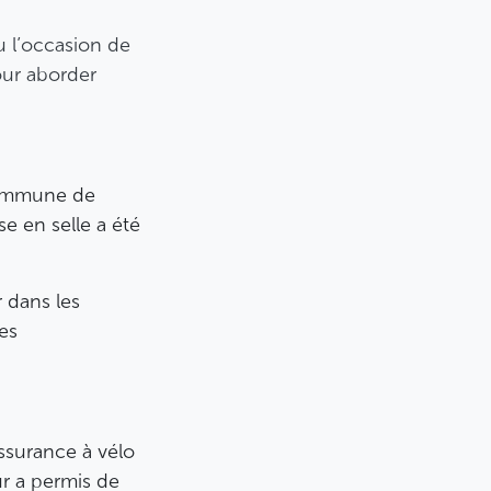
u l’occasion de
our aborder
s
 Commune de
e en selle a été
r dans les
es
assurance à vélo
ur a permis de