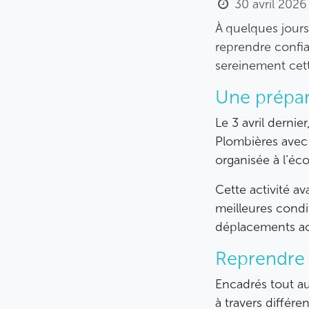
30 avril 2026
À quelques jours
reprendre confia
sereinement cette
Une prépar
Le 3 avril derni
Plombières avec 
organisée à l’éc
Cette activité a
meilleures condit
déplacements act
Reprendre 
Encadrés tout au
à travers différ