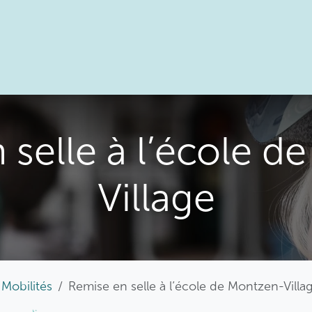
ffre du GAL
Agenda
À propos
 selle à l’école d
Village
Mobilités
Remise en selle à l’école de Montzen-Villa