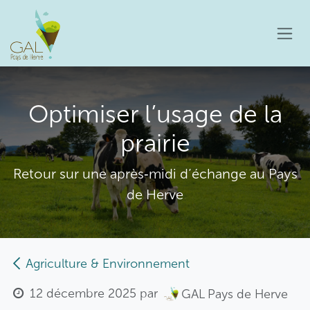
Se rendre au contenu
Optimiser l’usage de la
prairie
Retour sur une après‑midi d’échange au Pays
de Herve
Agriculture & Environnement
12 décembre 2025
par
GAL Pays de Herve