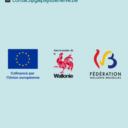
contact@galpaysdeherve.be