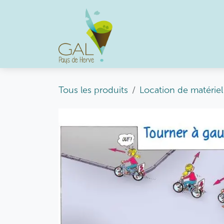
Se rendre au contenu
Accueil
Missions
O
Tous les produits
Location de matériel