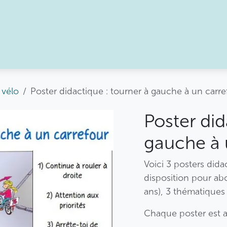
ffre du GAL
Agenda
À propos
 vélo
Poster didactique : tourner à gauche à un carre
Poster did
gauche à 
Voici 3 posters did
disposition pour abo
ans), 3 thématiques 
Chaque poster est