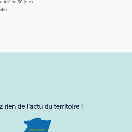
boursé de 30 jours
bles
ie​n de l’actu du territoire !