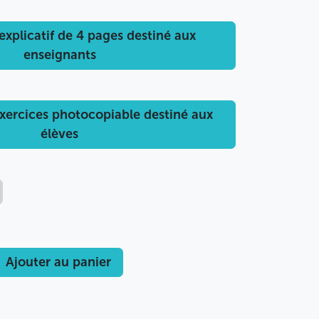
 explicatif de 4 pages destiné aux
enseignants
'exercices photocopiable destiné aux
élèves
Ajouter au panier